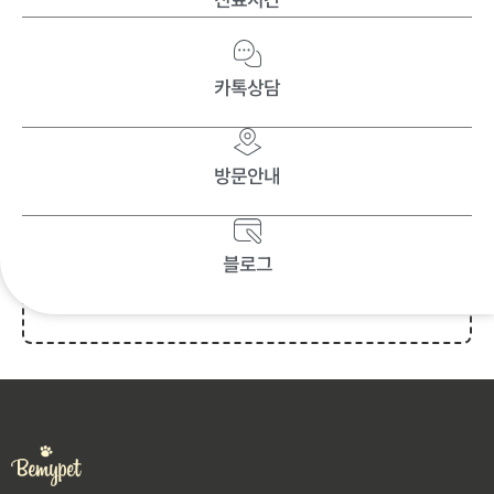
Welcome to
Bemypet Sites
. This is your first post. Edit
or delete it, then start writing!
카톡상담
글쓴이
방문안내
블로그
bemypet