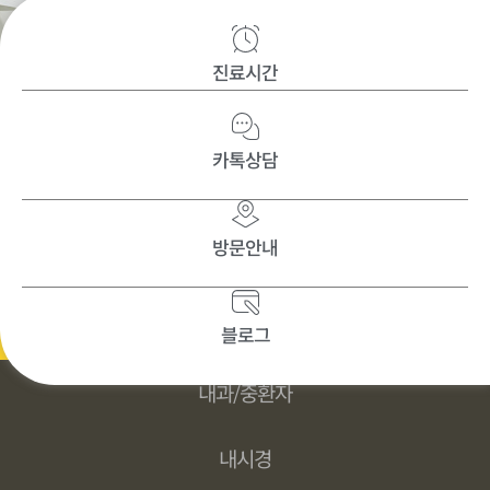
진료시간
카톡상담
방문안내
정형외과
블로그
내과/중환자
내시경