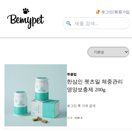
로그인/회원가입
펫클럽
한삼인 펫츠밀 체중관리
영양보충제 200g
로그인 후 가격 공개
0
리뷰 0