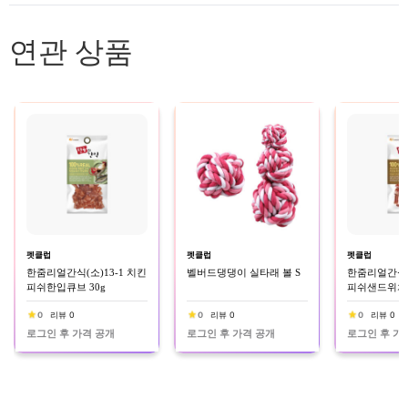
연관 상품
펫클럽
펫클럽
펫클럽
한줌리얼간식(소)13-1 치킨
벨버드댕댕이 실타래 볼 S
한줌리얼간식(소
피쉬한입큐브 30g
피쉬샌드위치 
0
리뷰 0
0
리뷰 0
0
리뷰 0
로그인 후 가격 공개
로그인 후 가격 공개
로그인 후 가