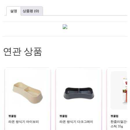
설명
상품평 (0)
연관 상품
펫클럽
펫클럽
펫클럽
라온 쌍식기 아이보리
라온 쌍식기 다크그레이
한줌리얼간식(소
스틱 35g