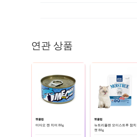
연관 상품
펫클럽
펫클럽
미아오 캔 치어 80g
뉴트리플랜 모이스트루 참치
캣 80g