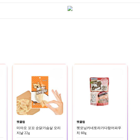
펫클럽
펫클럽
미아오 꼬꼬 순닭가슴살 오리
펫모닝카네토라가다랑어파우
지날 22g
치 60g