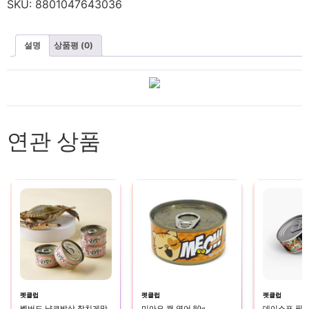
SKU:
8801047643036
설명
상품평 (0)
연관 상품
펫클럽
펫클럽
펫클럽
벨버드 냥코밥상 참치게맛
미아오 캔 연어 80g
데이스포 필