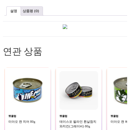
설명
상품평 (0)
연관 상품
펫클럽
펫클럽
펫클럽
미아오 캔 치어 80g
데이스포 필라인 흰살참치
미아오 캔 헤어
와치킨(그레이비) 80g