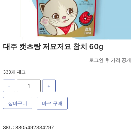
대주 캣츠랑 저요저요 참치 60g
로그인 후 가격 공개
330개 재고
-
+
장바구니
바로 구매
SKU:
8805492334297