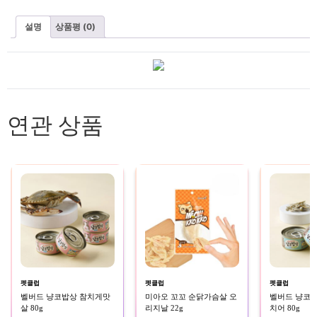
설명
상품평 (0)
연관 상품
펫클럽
펫클럽
펫클럽
벨버드 냥코밥상 참치게맛
미아오 꼬꼬 순닭가슴살 오
벨버드 냥코
살 80g
리지날 22g
치어 80g