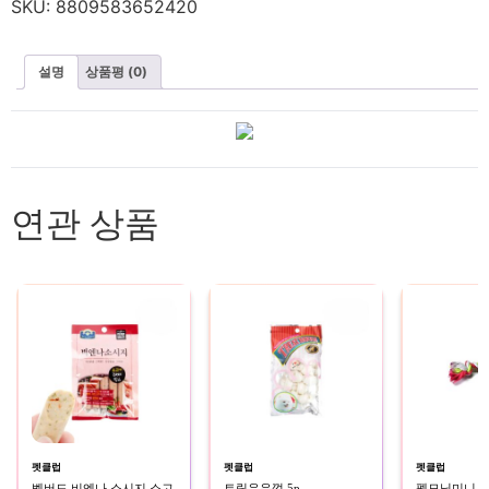
SKU:
8809583652420
설명
상품평 (0)
연관 상품
펫클럽
펫클럽
펫클럽
벨버드 비엔나 소시지 소고
트릿우유껌 5p
펫모닝미니로프