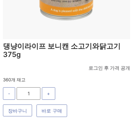
댕냥이라이프 보니캔 소고기와닭고기
375g
로그인 후 가격 공개
360개 재고
-
+
장바구니
바로 구매