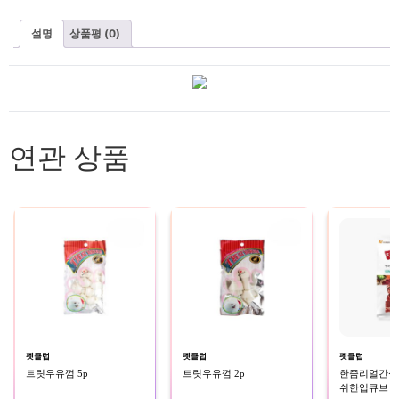
설명
상품평 (0)
연관 상품
펫클럽
펫클럽
펫클럽
트릿우유껌 5p
트릿우유껌 2p
한줌리얼간식(소
쉬한입큐브 3