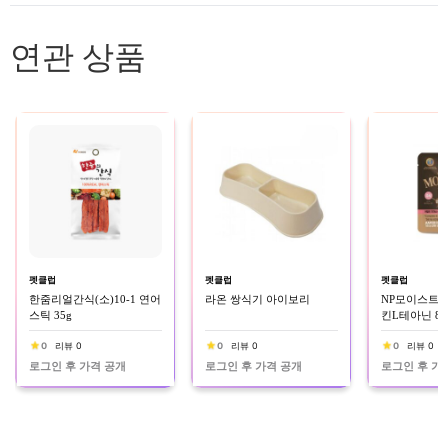
연관 상품
펫클럽
펫클럽
펫클럽
한줌리얼간식(소)10-1 연어
라온 쌍식기 아이보리
NP모이스트루
스틱 35g
킨L테아닌 80
0
리뷰 0
0
리뷰 0
0
리뷰 0
로그인 후 가격 공개
로그인 후 가격 공개
로그인 후 가