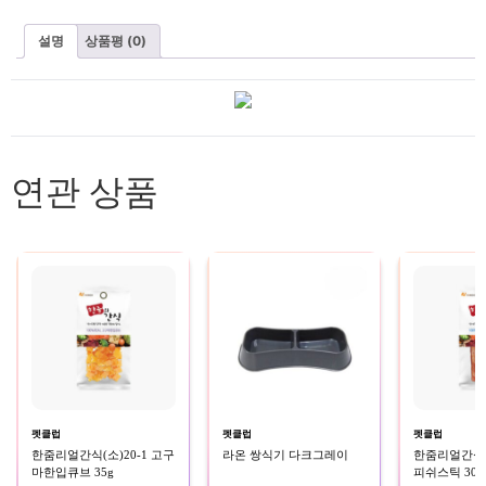
설명
상품평 (0)
연관 상품
펫클럽
펫클럽
펫클럽
한줌리얼간식(소)20-1 고구
라온 쌍식기 다크그레이
한줌리얼간식(소
마한입큐브 35g
피쉬스틱 30g