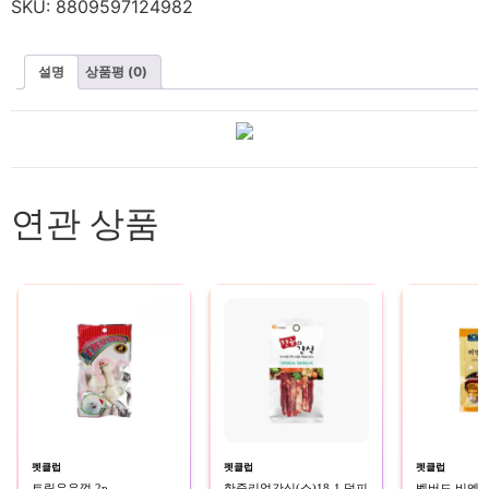
SKU:
8809597124982
설명
상품평 (0)
연관 상품
펫클럽
펫클럽
펫클럽
트릿우유껌 2p
한줌리얼간식(소)18-1 덕피
벨버드 비엔나