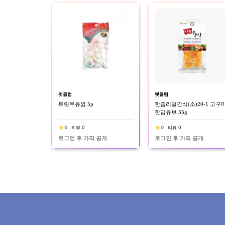
펫클럽
펫클럽
트릿우유껌 5p
한줌리얼간식(소)20-1 고구
한입큐브 35g
0
리뷰 0
0
리뷰 0
로그인 후 가격 공개
로그인 후 가격 공개