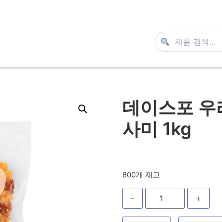
데이스포 우
사미 1kg
800개 재고
-
+