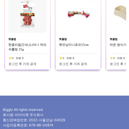
펫클럽
펫클럽
펫클럽
한줌리얼간식(소)16-1 덕피
펫모닝미니로프15cm
라온 쌍식기 
쉬롤링 25g
0
리뷰 0
0
리뷰 0
0
리뷰 0
로그인 후 가격 공개
로그인 후 가격 공개
로그인 후 가
Bigglz All rights reserved
회사명: 비마이펫 주식회사
통신판매업번호: 2022-서울강남-04529
사업자등록번호: 479-86-00874