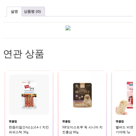
설명
상품평 (0)
연관 상품
펫클럽
펫클럽
펫클럽
한줌리얼간식(소)14-1 치킨
NP모이스트루 독 시니어 치
벨버드 비엔나
피쉬스틱 30g
킨홍삼 80g
기야채 5p