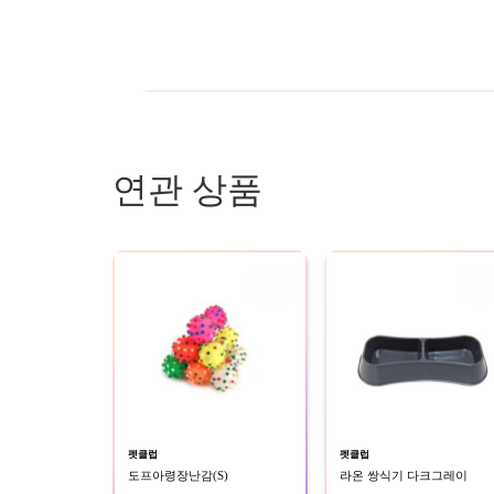
연관 상품
펫클럽
펫클럽
도프아령장난감(S)
라온 쌍식기 다크그레이