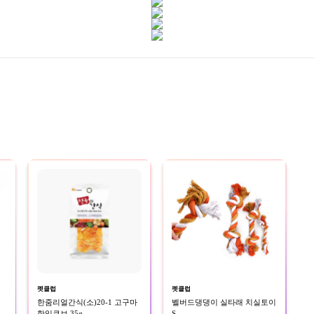
펫클럽
펫클럽
한줌리얼간식(소)20-1 고구마
벨버드댕댕이 실타래 치실토이
한입큐브 35g
S