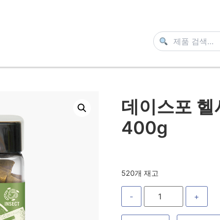
데이스포 헬시
400g
520개 재고
-
+