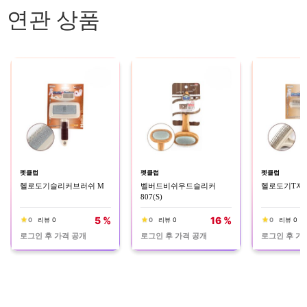
연관 상품
펫클럽
펫클럽
펫클럽
헬로도기슬리커브러쉬 M
벨버드비쉬우드슬리커
헬로도기T자
807(S)
5 %
16 %
0
리뷰 0
0
리뷰 0
0
리뷰 0
로그인 후 가격 공개
로그인 후 가격 공개
로그인 후 가