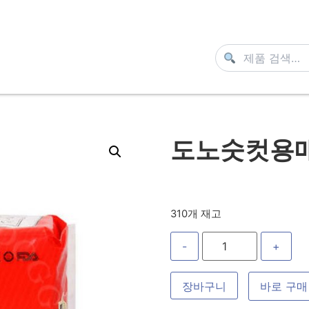
도노숫컷용매
310개 재고
-
+
장바구니
바로 구매