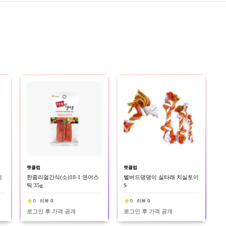
펫클럽
펫클럽
킨
한줌리얼간식(소)10-1 연어스
벨버드댕댕이 실타래 치실토이
틱 35g
S
0
리뷰 0
0
리뷰 0
로그인 후 가격 공개
로그인 후 가격 공개