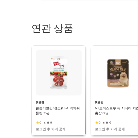
연관 상품
펫클럽
펫클럽
한줌리얼간식(소)16-1 덕피쉬
NP모이스트루 독 시니어 치
롤링 25g
홍삼 80g
0
리뷰 0
0
리뷰 0
로그인 후 가격 공개
로그인 후 가격 공개