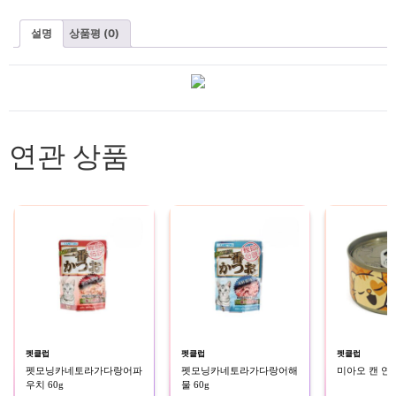
설명
상품평 (0)
연관 상품
펫클럽
펫클럽
펫클럽
펫모닝카네토라가다랑어파
펫모닝카네토라가다랑어해
미아오 캔 연어
우치 60g
물 60g