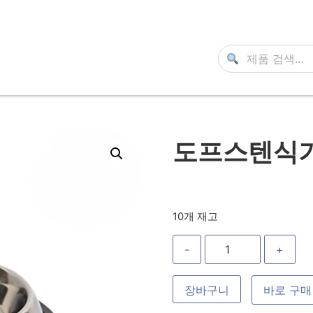
도프스텐식기 
10개 재고
-
+
장바구니
바로 구매