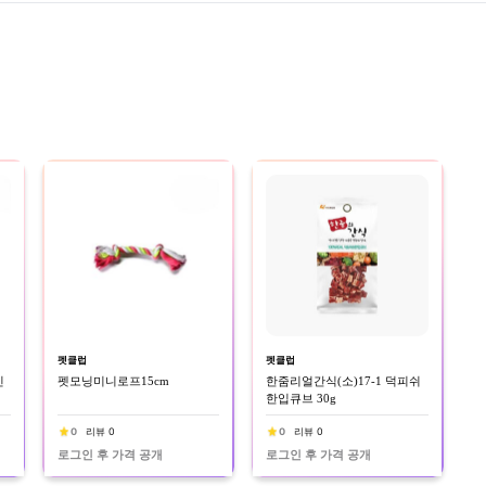
펫클럽
펫클럽
킨
펫모닝미니로프15cm
한줌리얼간식(소)17-1 덕피쉬
한입큐브 30g
0
리뷰 0
0
리뷰 0
로그인 후 가격 공개
로그인 후 가격 공개