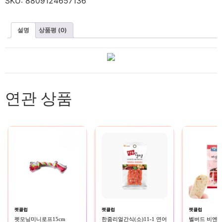
SKU:
8809124657136
설명
상품평 (0)
연관 상품
펫클럽
펫클럽
펫클럽
펫모닝미니로프15cm
한줌리얼간식(소)11-1 연어
벨버드 비엔나