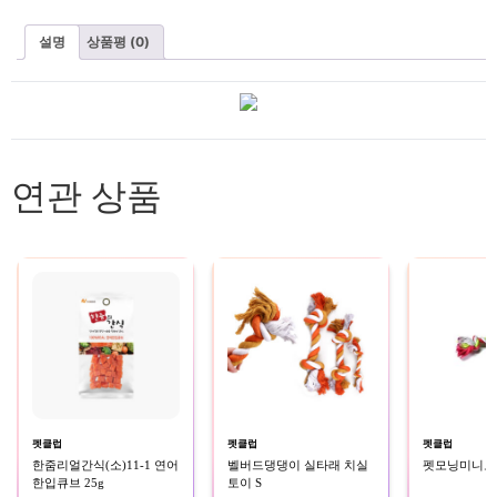
설명
상품평 (0)
연관 상품
펫클럽
펫클럽
펫클럽
한줌리얼간식(소)11-1 연어
벨버드댕댕이 실타래 치실
펫모닝미니로프
한입큐브 25g
토이 S