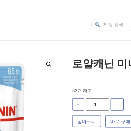
로얄캐닌 미니
52개 재고
-
+
장바구니
바로 구매