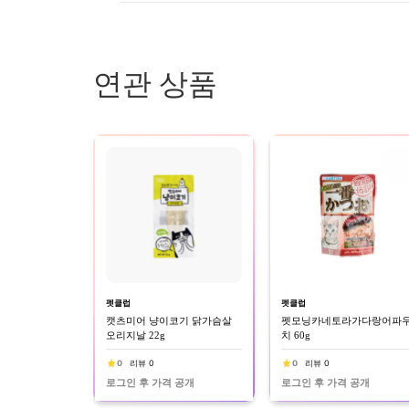
연관 상품
펫클럽
펫클럽
캣츠미어 냥이코기 닭가슴살
펫모닝카네토라가다랑어파
오리지날 22g
치 60g
0
리뷰 0
0
리뷰 0
로그인 후 가격 공개
로그인 후 가격 공개