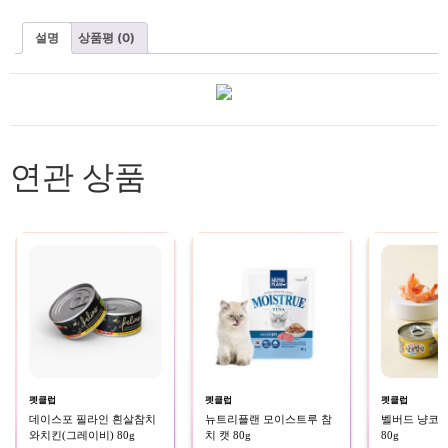
설명
상품평 (0)
연관 상품
펫클럽
펫클럽
펫클럽
데이스포 필라인 흰살참치
뉴트리플랜 모이스트루 참
벨버드 냥코
와치킨(그레이비) 80g
치 캣 80g
80g