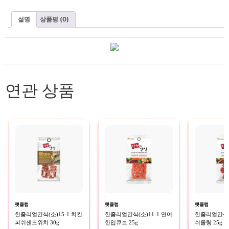
설명
상품평 (0)
연관 상품
펫클럽
펫클럽
펫클럽
한줌리얼간식(소)15-1 치킨
한줌리얼간식(소)11-1 연어
한줌리얼간식(소
피쉬샌드위치 30g
한입큐브 25g
쉬롤링 25g