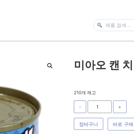
미아오 캔 치
210개 재고
-
+
장바구니
바로 구매