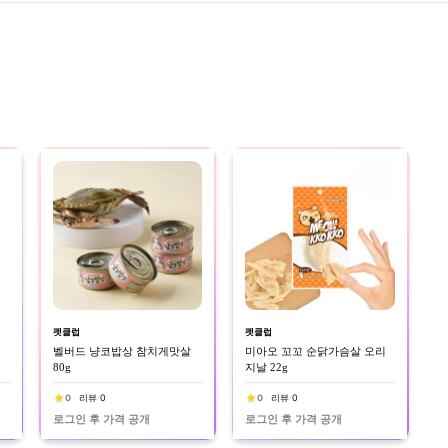
펫클럽
펫클럽
벨버드 냥코밥상 참치게맛살
미아오 꼬꼬 순닭가슴살 오리
80g
지날 22g
0
리뷰 0
0
리뷰 0
로그인 후 가격 공개
로그인 후 가격 공개