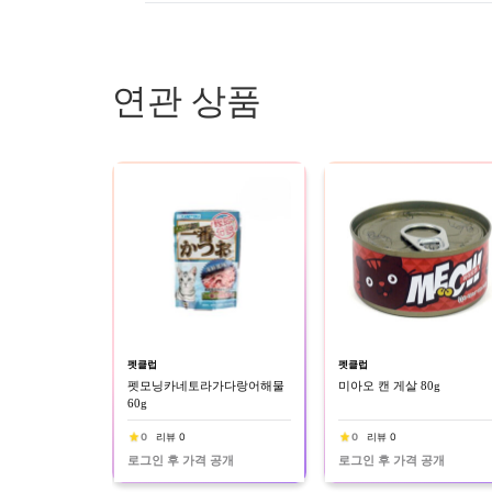
연관 상품
펫클럽
펫클럽
펫모닝카네토라가다랑어해물
미아오 캔 게살 80g
60g
0
리뷰 0
0
리뷰 0
로그인 후 가격 공개
로그인 후 가격 공개