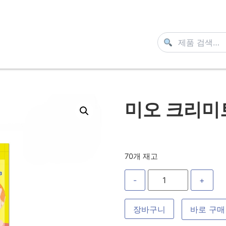
미오 크리미트
70개 재고
-
+
장바구니
바로 구매