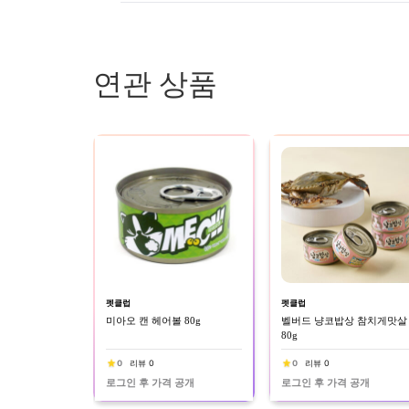
연관 상품
펫클럽
펫클럽
미아오 캔 헤어볼 80g
벨버드 냥코밥상 참치게맛살
80g
0
리뷰 0
0
리뷰 0
로그인 후 가격 공개
로그인 후 가격 공개