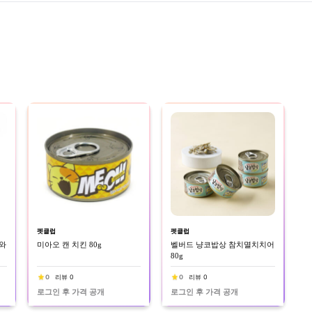
펫클럽
펫클럽
와
미아오 캔 치킨 80g
벨버드 냥코밥상 참치멸치치어
80g
0
리뷰 0
0
리뷰 0
로그인 후 가격 공개
로그인 후 가격 공개