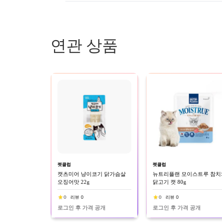
연관 상품
펫클럽
펫클럽
캣츠미어 냥이코기 닭가슴살
뉴트리플랜 모이스트루 참치
오징어맛 22g
닭고기 캣 80g
0
리뷰 0
0
리뷰 0
로그인 후 가격 공개
로그인 후 가격 공개