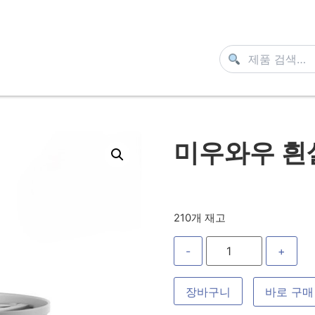
미우와우 흰살
210개 재고
-
+
장바구니
바로 구매