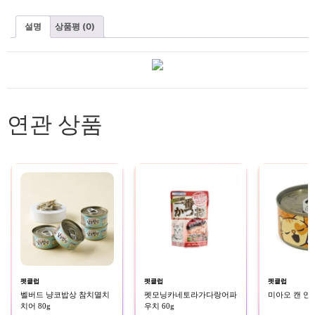
설명
상품평 (0)
연관 상품
펫클럽
펫클럽
펫클럽
벨버드 냥코밥상 참치멸치
펫모닝카네토라가다랑어파
미아오 캔 연어
치어 80g
우치 60g