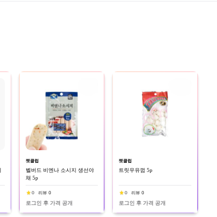
펫클럽
펫클럽
쉬
벨버드 비엔나 소시지 생선야
트릿우유껌 5p
채 5p
0
리뷰 0
0
리뷰 0
로그인 후 가격 공개
로그인 후 가격 공개