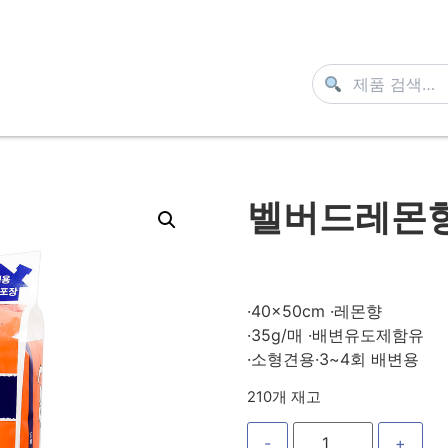
벨버드레몬향
·40x50cm ·레몬향
·35g/매 ·배변유도제함유
·소형견용·3~4회 배변용
210개 재고
-
+