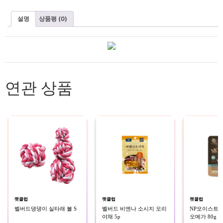
설명
상품평 (0)
연관 상품
펫클럽
펫클럽
펫클럽
벨버드댕댕이 실타래 볼 S
벨버드 비엔나 소시지 오리
NP모이스트루
야채 5p
오메가 80g