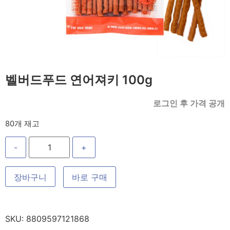
벨버드푸드 연어져키 100g
로그인 후 가격 공개
80개 재고
-
+
장바구니
바로 구매
SKU:
8809597121868