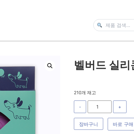
벨버드 실리
210개 재고
-
+
장바구니
바로 구매