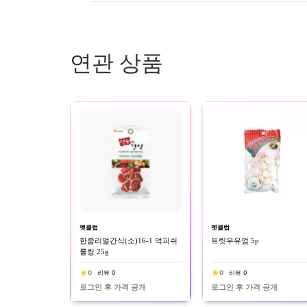
연관 상품
펫클럽
펫클럽
한줌리얼간식(소)16-1 덕피쉬
트릿우유껌 5p
롤링 25g
0
리뷰 0
0
리뷰 0
로그인 후 가격 공개
로그인 후 가격 공개