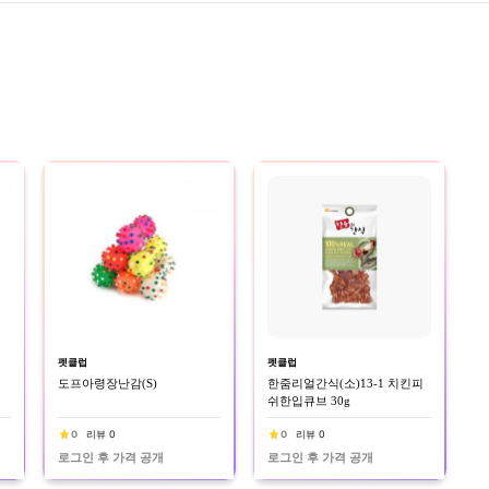
펫클럽
펫클럽
도프아령장난감(S)
한줌리얼간식(소)13-1 치킨피
쉬한입큐브 30g
0
리뷰 0
0
리뷰 0
로그인 후 가격 공개
로그인 후 가격 공개