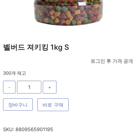
벨버드 져키킹 1kg S
로그인 후 가격 공개
300개 재고
-
+
장바구니
바로 구매
SKU:
8809565901195