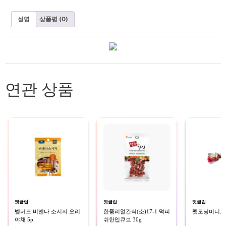
설명
상품평 (0)
연관 상품
펫클럽
펫클럽
펫클럽
벨버드 비엔나 소시지 오리
한줌리얼간식(소)17-1 덕피
펫모닝미니로프
야채 5p
쉬한입큐브 30g