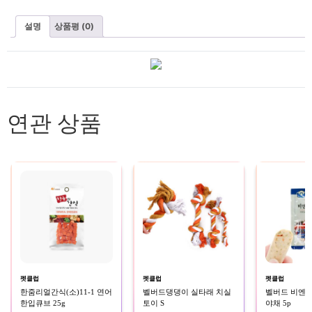
설명
상품평 (0)
연관 상품
펫클럽
펫클럽
펫클럽
한줌리얼간식(소)11-1 연어
벨버드댕댕이 실타래 치실
벨버드 비엔나
한입큐브 25g
토이 S
야채 5p