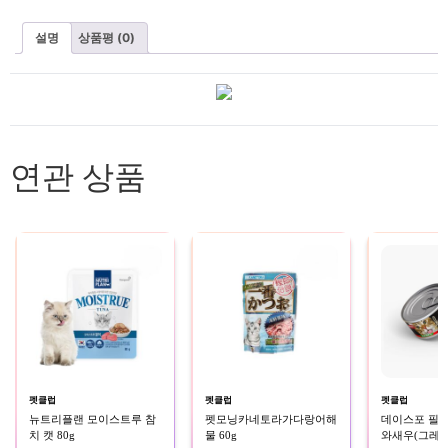
설명
상품평 (0)
연관 상품
펫클럽
펫클럽
펫클럽
뉴트리플랜 모이스트루 참
펫모닝카네토라가다랑어해
데이스포 필
치 캣 80g
물 60g
와새우(그레이비