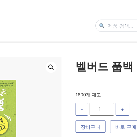
벨버드 풉백
1600개 재고
-
+
장바구니
바로 구매