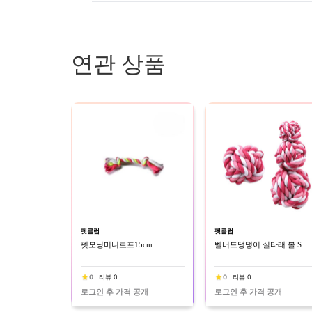
연관 상품
펫클럽
펫클럽
펫모닝미니로프15cm
벨버드댕댕이 실타래 볼 S
0
리뷰 0
0
리뷰 0
로그인 후 가격 공개
로그인 후 가격 공개