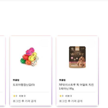
펫클럽
펫클럽
도프아령장난감(S)
NP모이스트루 독 어덜트 치킨
L테아닌 80g
0
리뷰 0
0
리뷰 0
로그인 후 가격 공개
로그인 후 가격 공개