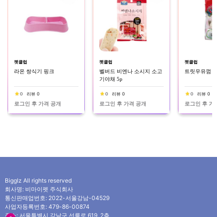
펫클럽
펫클럽
펫클럽
라온 쌍식기 핑크
벨버드 비엔나 소시지 소고
트릿우유껌 2
기야채 5p
0
리뷰 0
0
리뷰 0
0
리뷰 0
로그인 후 가격 공개
로그인 후 가격 공개
로그인 후 가
Bigglz All rights reserved
회사명: 비마이펫 주식회사
통신판매업번호: 2022-서울강남-04529
사업자등록번호: 479-86-00874
주소: 서울특별시 강남구 선릉로 619, 2층