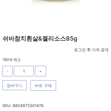
쉬바참치흰살&젤리소스85g
로그인 후 가격 공개
180개 재고
-
+
장바구니
바로 구매
SKU:
8804973301476