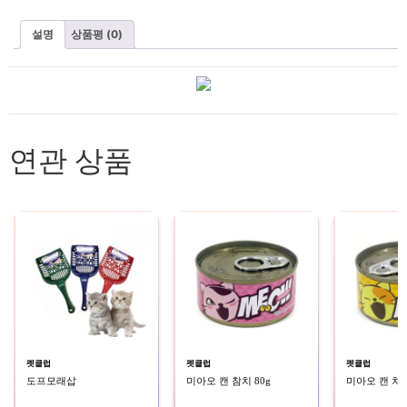
설명
상품평 (0)
연관 상품
펫클럽
펫클럽
펫클럽
도프모래삽
미아오 캔 참치 80g
미아오 캔 치킨