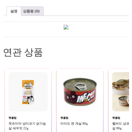
설명
상품평 (0)
연관 상품
펫클럽
펫클럽
펫클럽
캣츠미어 냥이코기 닭가슴
미아오 캔 게살 80g
벨버드 냥코
살 새우맛 22g
살 80g