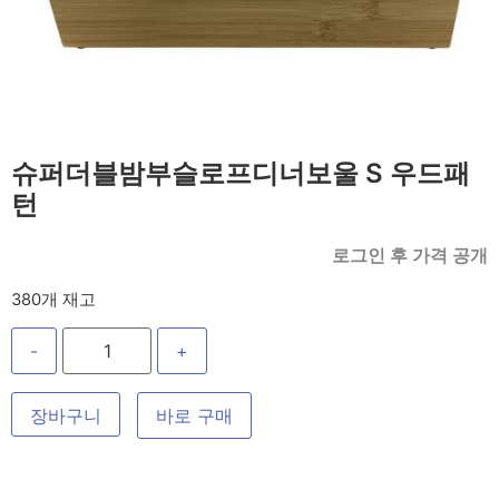
슈퍼더블밤부슬로프디너보울 S 우드패
턴
로그인 후 가격 공개
380개 재고
-
+
장바구니
바로 구매