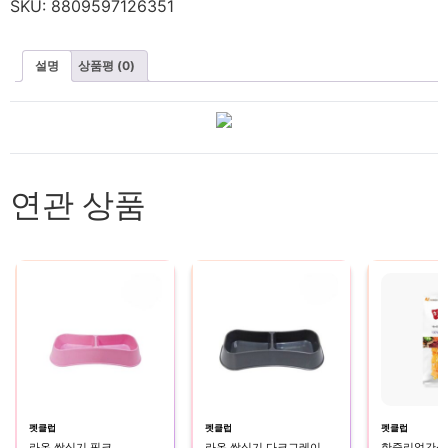
SKU:
8809597126351
설명
상품평 (0)
연관 상품
펫클럽
펫클럽
펫클럽
라온 쌍식기 핑크
라온 쌍식기 다크그레이
한줌리얼간식(소