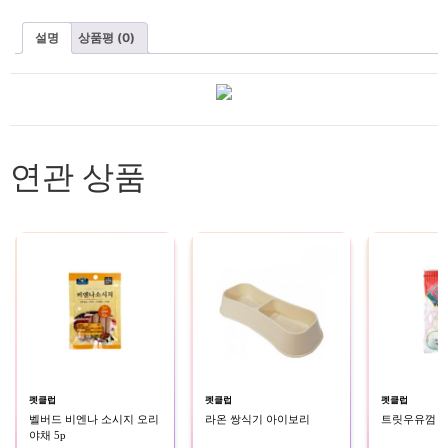
설명
상품평 (0)
연관 상품
펫클럽
펫클럽
펫클럽
벨버드 비엔나 소시지 오리
라온 쌍식기 아이보리
트릿우유껌 5
야채 5p