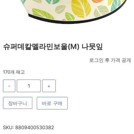
슈퍼데칼멜라민보울(M) 나뭇잎
로그인 후 가격 공개
170개 재고
-
+
장바구니
바로 구매
SKU:
8809400530382