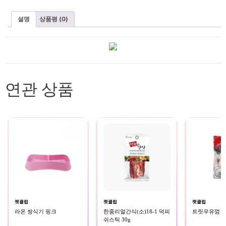
설명
상품평 (0)
연관 상품
펫클럽
펫클럽
펫클럽
라온 쌍식기 핑크
한줌리얼간식(소)18-1 덕피
트릿우유껌 2
쉬스틱 30g