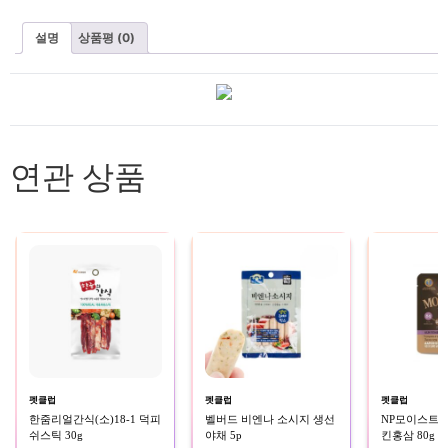
설명
상품평 (0)
연관 상품
펫클럽
펫클럽
펫클럽
한줌리얼간식(소)18-1 덕피
벨버드 비엔나 소시지 생선
NP모이스트루
쉬스틱 30g
야채 5p
킨홍삼 80g