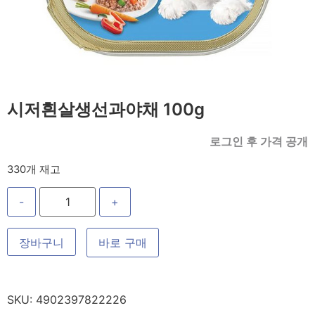
시저흰살생선과야채 100g
로그인 후 가격 공개
330개 재고
-
+
장바구니
바로 구매
SKU:
4902397822226