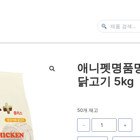
애니펫명품
닭고기 5kg
50개 재고
-
+