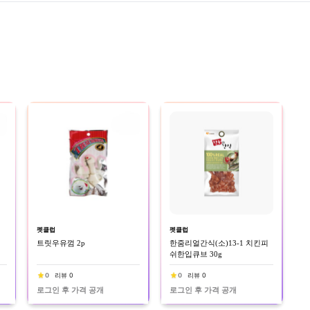
펫클럽
펫클럽
트릿우유껌 2p
한줌리얼간식(소)13-1 치킨피
쉬한입큐브 30g
0
리뷰 0
0
리뷰 0
로그인 후 가격 공개
로그인 후 가격 공개