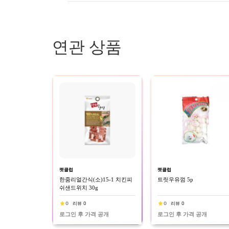
연관 상품
펫클럽
펫클럽
한줌리얼간식(소)15-1 치킨피
트릿우유껌 5p
쉬샌드위치 30g
0
리뷰 0
0
리뷰 0
로그인 후 가격 공개
로그인 후 가격 공개