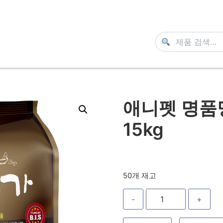
애니펫 명품명
15kg
50개 재고
-
+