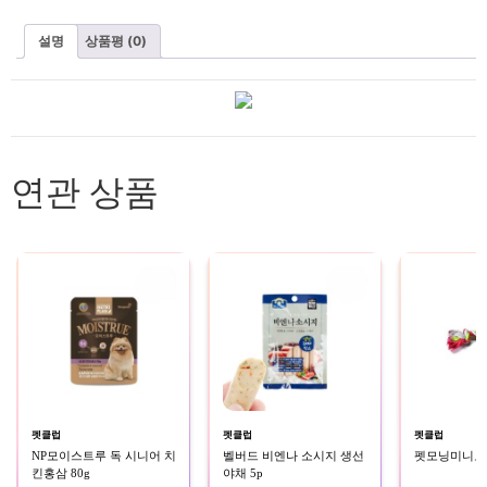
설명
상품평 (0)
연관 상품
펫클럽
펫클럽
펫클럽
NP모이스트루 독 시니어 치
벨버드 비엔나 소시지 생선
펫모닝미니로프
킨홍삼 80g
야채 5p