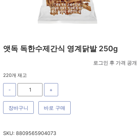
앳독 독한수제간식 영계닭발 250g
로그인 후 가격 공개
220개 재고
-
+
장바구니
바로 구매
SKU:
8809565904073