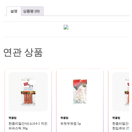
설명
상품평 (0)
연관 상품
펫클럽
펫클럽
펫클럽
한줌리얼간식(소)14-1 치킨
트릿우유껌 5p
한줌리얼간식(소
피쉬스틱 30g
한입큐브 25g